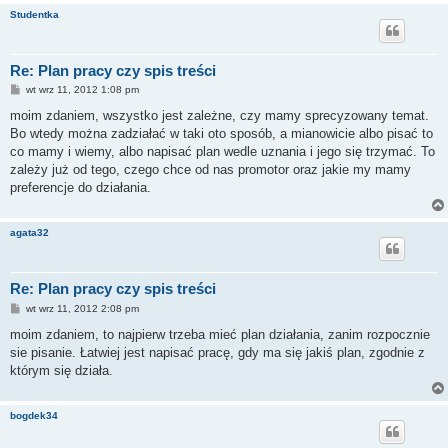
Studentka
Re: Plan pracy czy spis treści
P
wt wrz 11, 2012 1:08 pm
o
s
moim zdaniem, wszystko jest zależne, czy mamy sprecyzowany temat.
t
Bo wtedy można zadziałać w taki oto sposób, a mianowicie albo pisać to
co mamy i wiemy, albo napisać plan wedle uznania i jego się trzymać. To
zależy już od tego, czego chce od nas promotor oraz jakie my mamy
preferencje do działania.
agata32
Re: Plan pracy czy spis treści
P
wt wrz 11, 2012 2:08 pm
o
s
moim zdaniem, to najpierw trzeba mieć plan działania, zanim rozpocznie
t
sie pisanie. Łatwiej jest napisać pracę, gdy ma się jakiś plan, zgodnie z
którym się działa.
bogdek34