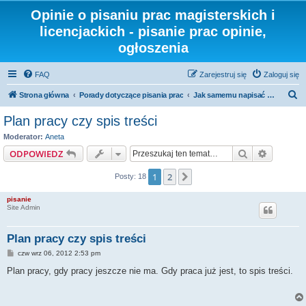
Opinie o pisaniu prac magisterskich i
licencjackich - pisanie prac opinie,
ogłoszenia
FAQ
Zarejestruj się
Zaloguj się
S
Strona główna
Porady dotyczące pisania prac
Jak samemu napisać pracę
z
Plan pracy czy spis treści
u
Moderator:
Aneta
k
Szukaj
Wyszuki
ODPOWIEDZ
a
1
2
Następna
Posty: 18
j
pisanie
Site Admin
Plan pracy czy spis treści
P
czw wrz 06, 2012 2:53 pm
o
s
Plan pracy, gdy pracy jeszcze nie ma. Gdy praca już jest, to spis treści.
t