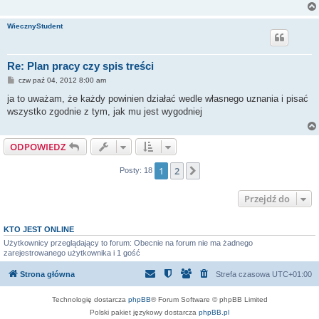
WiecznyStudent
Re: Plan pracy czy spis treści
P
czw paź 04, 2012 8:00 am
o
s
ja to uważam, że każdy powinien działać wedle własnego uznania i pisać
t
wszystko zgodnie z tym, jak mu jest wygodniej
ODPOWIEDZ
1
2
Następna
Posty: 18
Przejdź do
KTO JEST ONLINE
Użytkownicy przeglądający to forum: Obecnie na forum nie ma żadnego
zarejestrowanego użytkownika i 1 gość
Strona główna
Strefa czasowa
UTC+01:00
Technologię dostarcza
phpBB
® Forum Software © phpBB Limited
Polski pakiet językowy dostarcza
phpBB.pl