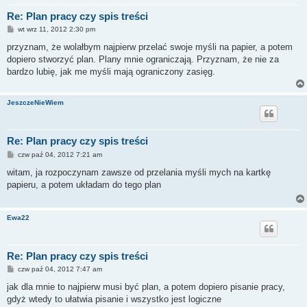
Re: Plan pracy czy spis treści
P
wt wrz 11, 2012 2:30 pm
o
s
przyznam, że wolałbym najpierw przelać swoje myśli na papier, a potem
t
dopiero stworzyć plan. Plany mnie ograniczają. Przyznam, że nie za
bardzo lubię, jak me myśli mają ograniczony zasięg.
JeszczeNieWiem
Re: Plan pracy czy spis treści
P
czw paź 04, 2012 7:21 am
o
s
witam, ja rozpoczynam zawsze od przelania myśli mych na kartkę
t
papieru, a potem układam do tego plan
Ewa22
Re: Plan pracy czy spis treści
P
czw paź 04, 2012 7:47 am
o
s
jak dla mnie to najpierw musi być plan, a potem dopiero pisanie pracy,
t
gdyż wtedy to ułatwia pisanie i wszystko jest logiczne