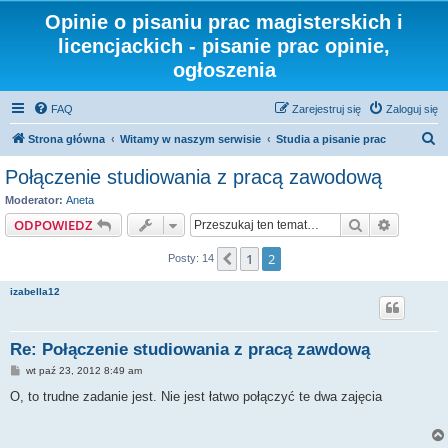
Opinie o pisaniu prac magisterskich i
licencjackich - pisanie prac opinie,
ogłoszenia
FAQ
Zarejestruj się
Zaloguj się
S
Strona główna
Witamy w naszym serwisie
Studia a pisanie prac
z
Połączenie studiowania z pracą zawodową
u
Moderator:
Aneta
k
Szukaj
Wyszuki
ODPOWIEDZ
a
1
2
Poprzednia
Posty: 14
j
izabella12
Re: Połączenie studiowania z pracą zawdową
P
wt paź 23, 2012 8:49 am
o
s
O, to trudne zadanie jest. Nie jest łatwo połączyć te dwa zajęcia
t