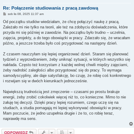
Re: Połączenie studiowania z pracą zawdową
P
sob lis 08, 2025 11:37 am
o
s
Od początku studiów wiedziałam, że chcę połączyć naukę z pracą.
t
Zależało mi nie tylko na teorii, ale też na zdobyciu doświadczenia, które
przyda mi się później w zawodzie. Na początku było trudno – uczelnia,
zajęcia, projekty, a do tego obowiązki w pracy. Zdarzało się, że wracałam
późno, a jeszcze trzeba było coś przygotować na następny dzień.
Z czasem nauczyłam się lepiej organizować dzień. Staram się planować
tydzień z wyprzedzeniem, żeby uniknąć sytuacji, w których wszystko się
nakłada. Często też korzystam z każdej wolnej chwili między zajęciami,
żeby nadrobić zaległości albo przygotować się do pracy. To wymaga
samodyscypliny, ale daje satysfakcję, bo czuję, że robię coś konkretnego
i rozwijam się w dwóch kierunkach jednocześnie.
Największą trudnością jest zmęczenie – czasami po prostu brakuje
energii, żeby zrobić cokolwiek więcej niż to, co konieczne. Mimo to nie
żałuję tej decyzji. Dzięki pracy lepiej rozumiem, czego uczę się na
studiach, a studia pomagają mi lepiej wykonywać obowiązki w pracy.
Mam poczucie, że jedno uzupełnia drugie i że to, co robię teraz,
naprawdę ma sens.
ODPOWIEDZ