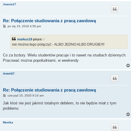
Joasia17
Re: Połączenie studiowania z pracą zawdową
P
pn sty 15, 2018 4:56 pm
o
s
t
markus19
pisze:
↑
nie można tego połączyć - ALBO JEDNO ALBO DRUGIE!!!!
Co za bzdury. Wielu studentów pracuje i to nawet na studiach dziennych.
Pracować można popołudniami, w weekendy
Antek87
Re: Połączenie studiowania z pracą zawdową
P
czw paź 15, 2020 9:14 am
o
s
Jak ktoś nie jest jakimś totalnym debilem, to nie będzie miał z tym
t
problemu
Monika