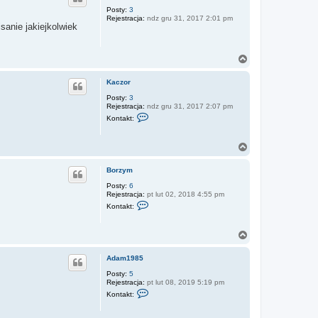
ó
r
Posty:
3
Rejestracja:
ndz gru 31, 2017 2:01 pm
ę
sanie jakiejkolwiek
N
a
g
Kaczor
ó
r
Posty:
3
Rejestracja:
ndz gru 31, 2017 2:07 pm
ę
S
Kontakt:
k
o
n
N
t
a
a
k
g
Borzym
t
ó
u
r
Posty:
6
j
Rejestracja:
pt lut 02, 2018 4:55 pm
ę
s
S
Kontakt:
i
k
ę
o
z
n
K
N
t
a
a
a
c
k
g
Adam1985
z
t
ó
o
u
r
Posty:
5
r
j
Rejestracja:
pt lut 08, 2019 5:19 pm
ę
s
S
Kontakt:
i
k
ę
o
z
n