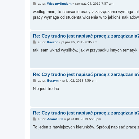
P
autor:
WiecznyStudent
»
czw paź 04, 2012 7:57 am
o
s
według mnie, to napisanie pracy z zarządzania wymaga taki
t
pracy wymaga od studenta włożenia w to jakichś nakładów 
Re: Czy trudno jest napisać pracę z zarządzania
P
autor:
Kaczor
»
pt paź 05, 2012 6:35 am
o
s
taki sam wkład wysiłków, jak w przypadku innych tematyk p
t
Re: Czy trudno jest napisać pracę z zarządzania
P
autor:
Borzym
»
pt lut 02, 2018 4:59 pm
o
s
Nie jest trudno
t
Re: Czy trudno jest napisać pracę z zarządzania
P
autor:
Adam1985
»
pt lut 08, 2019 5:23 pm
o
s
To jeden z łatwiejszych kierunków. Spróbuj napisać pracę z
t