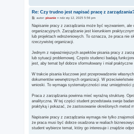
Re: Czy trudno jest napisać pracę z zarządzania
P
autor:
pisanie
»
ndz sty 12, 2025 5:56 pm
o
s
Napisanie pracy z zarządzania może być wyzwaniem, ale w
t
organizacyjnych. Zarządzanie jest kierunkiem praktyczny
lub projektach wdrożeniowych. To oznacza, że praca nie s
rzeczywistej organizacji.
Jednym z najważniejszych aspektów pisania pracy z zarząd
lub sytuacji problemowej. Często studenci badają funkcjon
jest, aby temat był dobrze sformułowany i miał praktyczne
W trakcie pisania kluczowe jest przeprowadzenie własnych
dokumentów wewnętrznych organizacji. W przeciwieństwie d
wnioski. To wymaga systematyczności oraz umiejętności p
Praca z zarządzania powinna mieć wyraźną strukturę. Opró
analityczna. W tej części student przedstawia swoje badani
praktyką i pokazać, że zastosowanie określonych metod mo
Napisanie pracy z zarządzania wymaga nie tylko znajomośc
że praca musi być dobrze osadzona w realiach biznesowyc
student wybierze temat, który go interesuje i znajdzie od