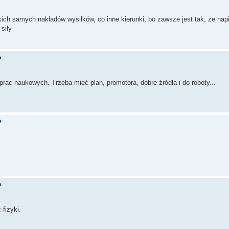
ch samych nakładów wysiłków, co inne kierunki, bo zawsze jest tak, że napi
siły
?
rac naukowych. Trzeba mieć plan, promotora, dobre źródła i do roboty...
?
?
 fizyki.