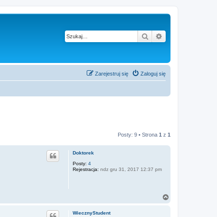
Szukaj
Wyszukiwanie z
Zarejestruj się
Zaloguj się
Posty: 9 • Strona
1
z
1
Doktorek
Posty:
4
Rejestracja:
ndz gru 31, 2017 12:37 pm
N
a
g
WiecznyStudent