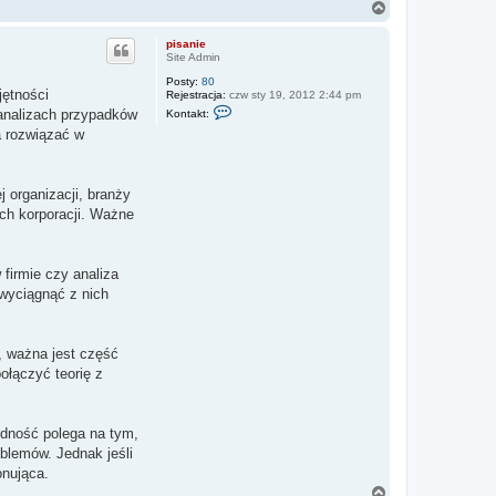
B
N
t
o
a
a
r
k
g
pisanie
z
t
ó
Site Admin
y
u
r
m
j
Posty:
80
ę
s
jętności
Rejestracja:
czw sty 19, 2012 2:44 pm
i
S
 analizach przypadków
Kontakt:
ę
k
z
a rozwiązać w
o
A
n
d
t
a
a
m
k
 organizacji, branży
1
t
9
ych korporacji. Ważne
u
8
j
5
s
i
ę
firmie czy analiza
z
 wyciągnąć z nich
p
i
s
a
n
, ważna jest część
i
ołączyć teorię z
e
udność polega na tym,
blemów. Jednak jeśli
onująca.
N