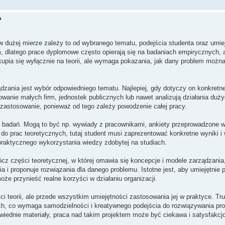
?
 dużej mierze zależy to od wybranego tematu, podejścia studenta oraz umie
m, dlatego prace dyplomowe często opierają się na badaniach empirycznych,
kupia się wyłącznie na teorii, ale wymaga pokazania, jak dany problem możn
zania jest wybór odpowiedniego tematu. Najlepiej, gdy dotyczy on konkretnej
owanie małych firm, jednostek publicznych lub nawet analizują działania duż
 zastosowanie, ponieważ od tego zależy powodzenie całej pracy.
 badań. Mogą to być np. wywiady z pracownikami, ankiety przeprowadzone w 
o prac teoretycznych, tutaj student musi zaprezentować konkretne wyniki i
raktycznego wykorzystania wiedzy zdobytej na studiach.
cz części teoretycznej, w której omawia się koncepcje i modele zarządzania
a i proponuje rozwiązania dla danego problemu. Istotne jest, aby umiejętnie p
że przynieść realne korzyści w działaniu organizacji.
i teorii, ale przede wszystkim umiejętności zastosowania jej w praktyce. Tr
h, co wymaga samodzielności i kreatywnego podejścia do rozwiązywania pro
powiednie materiały, praca nad takim projektem może być ciekawa i satysfakcj