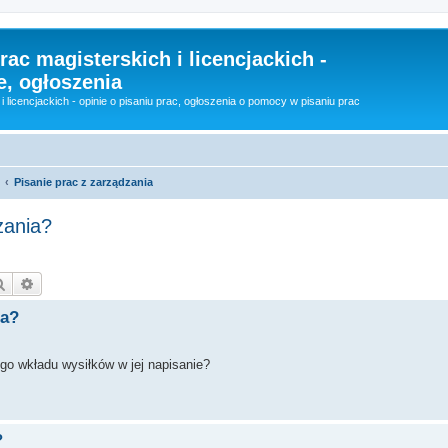
rac magisterskich i licencjackich -
e, ogłoszenia
i licencjackich - opinie o pisaniu prac, ogłoszenia o pomocy w pisaniu prac
Pisanie prac z zarządzania
zania?
Szukaj
Wyszukiwanie zaawansowane
ia?
o wkładu wysiłków w jej napisanie?
?