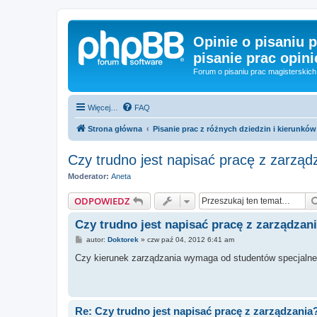
Opinie o pisaniu p
pisanie prac opini
Forum o pisaniu prac magisterskich 
Więcej…
FAQ
Strona główna
Pisanie prac z różnych dziedzin i kierunków
Czy trudno jest napisać pracę z zarząd
Moderator:
Aneta
ODPOWIEDZ
Czy trudno jest napisać pracę z zarządzan
P
autor:
Doktorek
»
czw paź 04, 2012 6:41 am
o
s
Czy kierunek zarządzania wymaga od studentów specjalneg
t
Re: Czy trudno jest napisać pracę z zarządzania